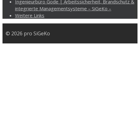
Ingenieurbüro Gode | Arbeitssicherheit, Brandschutz &
integrierte Managementsysteme – SiGeKo –
Weitere Links
© 2026 pro SiGeKo